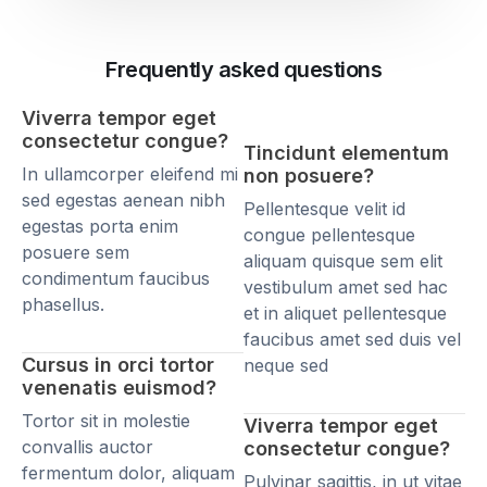
Frequently asked questions
Viverra tempor eget
consectetur congue?
Tincidunt elementum
In ullamcorper eleifend mi
non posuere?
sed egestas aenean nibh
Pellentesque velit id
egestas porta enim
congue pellentesque
posuere sem
aliquam quisque sem elit
condimentum faucibus
vestibulum amet sed hac
phasellus.
et in aliquet pellentesque
faucibus amet sed duis vel
Cursus in orci tortor
neque sed
venenatis euismod?
Tortor sit in molestie
Viverra tempor eget
convallis auctor
consectetur congue?
fermentum dolor, aliquam
Pulvinar sagittis, in ut vitae